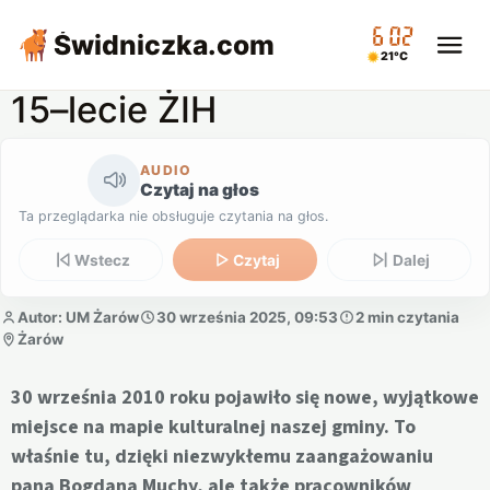
06:02
Świdniczka
.com
21°C
15–lecie ŻIH
AUDIO
Czytaj na głos
Ta przeglądarka nie obsługuje czytania na głos.
Wstecz
Czytaj
Dalej
Autor: UM Żarów
30 września 2025, 09:53
2 min czytania
Żarów
30 września 2010 roku pojawiło się nowe, wyjątkowe
miejsce na mapie kulturalnej naszej gminy. To
właśnie tu, dzięki niezwykłemu zaangażowaniu
pana Bogdana Muchy, ale także pracowników