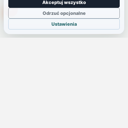
Akceptuj wszystko
TikTokowa Jelonka
Odrzuć opcjonalne
Ustawienia
JELENIA GÓRA I OKOLICE
Świdniczka
Lokalne wiadomości, ogłoszenia i codzienne sprawy regionu
w jednym, przejrzystym serwisie.
SKONTAKTUJ SIĘ Z NAMI
Redakcja i ogłoszenia
→
ogloszenia@swidniczka.com