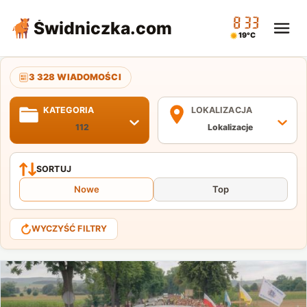
08:33
Świdniczka
.com
19°C
3 328 WIADOMOŚCI
KATEGORIA
LOKALIZACJA
112
Lokalizacje
SORTUJ
Nowe
Top
WYCZYŚĆ FILTRY