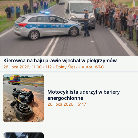
Kierowca na haju prawie wjechał w pielgrzymów
28 lipca 2026, 11:00
112
Dolny Śląsk
Autor: WAC
Motocyklista uderzył w bariery
energochłonne
26 lipca 2026, 15:47