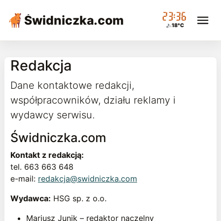
23:36
Świdniczka
.com
18°C
Redakcja
Dane kontaktowe redakcji,
współpracowników, działu reklamy i
wydawcy serwisu.
Świdniczka.com
Kontakt z redakcją:
tel. 663 663 648
e-mail:
redakcja@swidniczka.com
Wydawca:
HSG sp. z o.o.
Mariusz Junik – redaktor naczelny