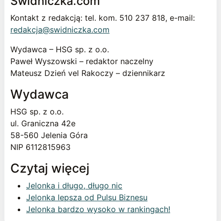
Świdniczka.com
Kontakt z redakcją: tel. kom. 510 237 818, e-mail:
redakcja@swidniczka.com
Wydawca – HSG sp. z o.o.
Paweł Wyszowski – redaktor naczelny
Mateusz Dzień vel Rakoczy – dziennikarz
Wydawca
HSG sp. z o.o.
ul. Graniczna 42e
58-560 Jelenia Góra
NIP 6112815963
Czytaj więcej
Jelonka i długo, długo nic
Jelonka lepsza od Pulsu Biznesu
Jelonka bardzo wysoko w rankingach!