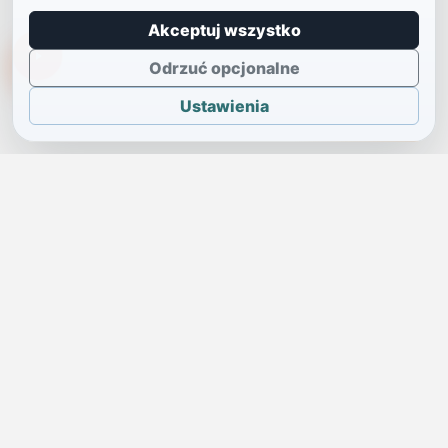
Akceptuj wszystko
TikTokowa Jelonka
Odrzuć opcjonalne
Ustawienia
JELENIA GÓRA I OKOLICE
Świdniczka
Lokalne wiadomości, ogłoszenia i codzienne sprawy regionu
w jednym, przejrzystym serwisie.
SKONTAKTUJ SIĘ Z NAMI