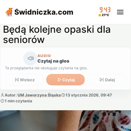
09:43
Świdniczka
.com
21°C
Będą kolejne opaski dla
seniorów
AUDIO
Czytaj na głos
Ta przeglądarka nie obsługuje czytania na głos.
Wstecz
Czytaj
Dalej
Autor:
UM Jaworzyna Śląska
13 stycznia 2026, 09:47
1 min czytania