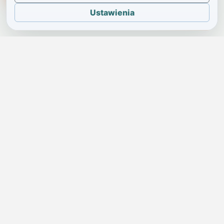
Ustawienia
JELENIA GÓRA I OKOLICE
Świdniczka
Lokalne wiadomości, ogłoszenia i codzienne sprawy regionu
w jednym, przejrzystym serwisie.
SKONTAKTUJ SIĘ Z NAMI
Redakcja i ogłoszenia
→
ogloszenia@swidniczka.com
Pomoc techniczna