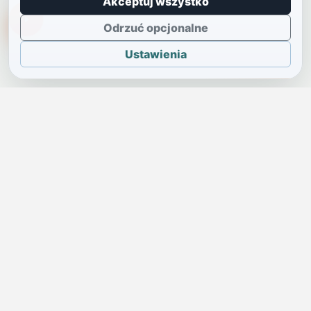
Akceptuj wszystko
TikTokowa Jelonka
Odrzuć opcjonalne
Ustawienia
JELENIA GÓRA I OKOLICE
Świdniczka
Lokalne wiadomości, ogłoszenia i codzienne sprawy regionu
w jednym, przejrzystym serwisie.
SKONTAKTUJ SIĘ Z NAMI
Redakcja i ogłoszenia
→
ogloszenia@swidniczka.com