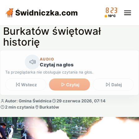
08:23
Świdniczka
.com
19°C
Burkatów świętował
historię
AUDIO
Czytaj na głos
Ta przeglądarka nie obsługuje czytania na głos.
Wstecz
Czytaj
Dalej
Autor: Gmina Świdnica
29 czerwca 2026, 07:14
2 min czytania
Burkatów