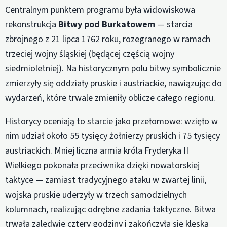
Centralnym punktem programu była widowiskowa
rekonstrukcja
Bitwy pod Burkatowem
— starcia
zbrojnego z 21 lipca 1762 roku, rozegranego w ramach
trzeciej wojny śląskiej (będącej częścią wojny
siedmioletniej). Na historycznym polu bitwy symbolicznie
zmierzyły się oddziały pruskie i austriackie, nawiązując do
wydarzeń, które trwale zmieniły oblicze całego regionu.
Historycy oceniają to starcie jako przełomowe: wzięło w
nim udział około 55 tysięcy żołnierzy pruskich i 75 tysięcy
austriackich. Mniej liczna armia króla Fryderyka II
Wielkiego pokonała przeciwnika dzięki nowatorskiej
taktyce — zamiast tradycyjnego ataku w zwartej linii,
wojska pruskie uderzyły w trzech samodzielnych
kolumnach, realizując odrębne zadania taktyczne. Bitwa
trwała zaledwie cztery godziny i zakończyła się klęską