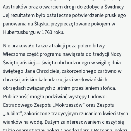
Austriaków oraz otwarciem drogi do zdobycia Świdnicy.
Jej rezultatem było ostateczne potwierdzenie pruskiego
panowania na Śląsku, przypieczętowane pokojem w
Hubertusburgu w 1763 roku.
Nie brakowało także atrakcji poza polem bitwy.
Wieczorna część programu nawiązała do tradycji Nocy
Świętojańskiej — święta obchodzonego w wigilię dnia
świętego Jana Chrzciciela, zakorzenionego zarówno w
chrześcijańskim kalendarzu, jak i w słowiańskich
obrzędach związanych z letnim przesileniem słońca.
Publiczność mogła podziwiać występy Ludowo-
Estradowego Zespołu „Mokrzeszów” oraz Zespołu
„Jubilat”, zakończone tradycyjnym rzucaniem kwiecistych
wianków na wodę. Dużym zainteresowaniem cieszył się
także energetyczny pokaz Cheerleaders z Pszenna, pokaz