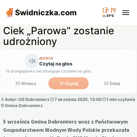
13:14
Świdniczka
.com
31°C
Ciek „Parowa” zostanie
udrożniony
AUDIO
Czytaj na głos
Ta przeglądarka nie obsługuje czytania na głos.
Wstecz
Czytaj
Dalej
Autor: UG Dobromierz
7 września 2025, 13:00
1 min czytania
Gmina Dobromierz
5 września Gmina Dobromierz wraz z Państwowym
Gospodarstwem Wodnym Wody Polskie przekazała