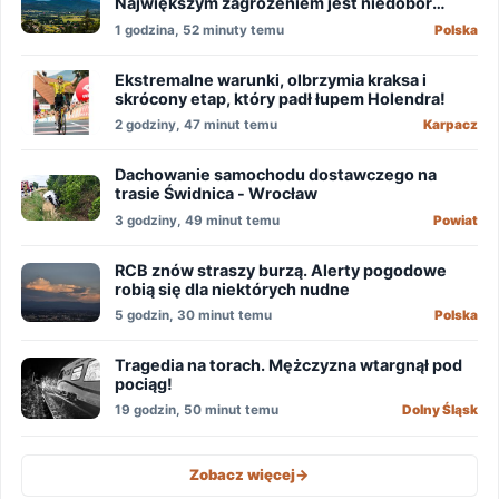
Największym zagrożeniem jest niedobór
wody
1 godzina, 52 minuty temu
Polska
Ekstremalne warunki, olbrzymia kraksa i
skrócony etap, który padł łupem Holendra!
2 godziny, 47 minut temu
Karpacz
Dachowanie samochodu dostawczego na
trasie Świdnica - Wrocław
3 godziny, 49 minut temu
Powiat
RCB znów straszy burzą. Alerty pogodowe
robią się dla niektórych nudne
5 godzin, 30 minut temu
Polska
Tragedia na torach. Mężczyzna wtargnął pod
pociąg!
19 godzin, 50 minut temu
Dolny Śląsk
Zobacz więcej
->