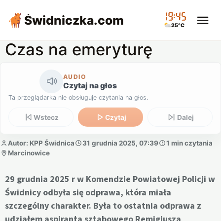
19:45
Świdniczka
.com
25°C
Czas na emeryturę
AUDIO
Czytaj na głos
Ta przeglądarka nie obsługuje czytania na głos.
Wstecz
Czytaj
Dalej
Autor: KPP Świdnica
31 grudnia 2025, 07:39
1 min czytania
Marcinowice
29 grudnia 2025 r w Komendzie Powiatowej Policji w
Świdnicy odbyła się odprawa, która miała
szczególny charakter. Była to ostatnia odprawa z
udziałem aspiranta sztabowego Remigiusza