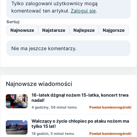
Tylko zalogowani użytkownicy mogą
komentować ten artykuł.
Zaloguj się
.
Sortuj:
Najnowsze
Najstarsze
Najlepsze
Najgorsze
Nie ma jeszcze komentarzy.
Najnowsze wiadomości
16-latek dźgnął nożem 15-latka, koncert trwa
nadal!
4 godziny, 56 minut temu
Powiat kamiennogórski
Walczący o życie chłopiec po ataku nożem ma
tylko 15 lat!
18 godzin, 5 minut temu
Powiat kamiennogórski