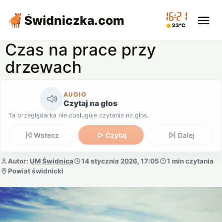
16:21
Świdniczka
.com
23°C
Czas na prace przy
drzewach
AUDIO
Czytaj na głos
Ta przeglądarka nie obsługuje czytania na głos.
Wstecz
Czytaj
Dalej
Autor:
UM Świdnica
14 stycznia 2026, 17:05
1 min czytania
Powiat świdnicki