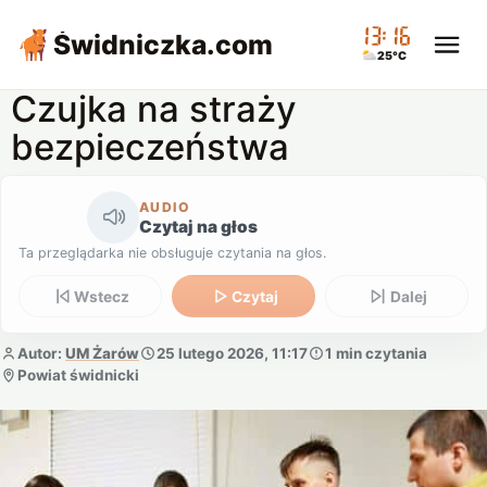
13:16
Świdniczka
.com
25°C
Czujka na straży
bezpieczeństwa
AUDIO
Czytaj na głos
Ta przeglądarka nie obsługuje czytania na głos.
Wstecz
Czytaj
Dalej
Autor:
UM Żarów
25 lutego 2026, 11:17
1 min czytania
Powiat świdnicki