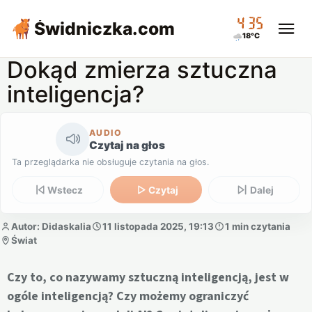
04:35
Świdniczka
.com
18°C
Dokąd zmierza sztuczna
inteligencja?
AUDIO
Czytaj na głos
Ta przeglądarka nie obsługuje czytania na głos.
Wstecz
Czytaj
Dalej
Autor: Didaskalia
11 listopada 2025, 19:13
1 min czytania
Świat
Czy to, co nazywamy sztuczną inteligencją, jest w
ogóle inteligencją? Czy możemy ograniczyć