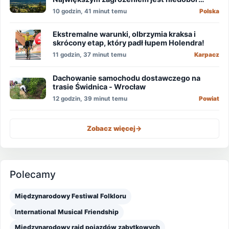
wody
10 godzin, 41 minut temu
Polska
Ekstremalne warunki, olbrzymia kraksa i
skrócony etap, który padł łupem Holendra!
11 godzin, 37 minut temu
Karpacz
Dachowanie samochodu dostawczego na
trasie Świdnica - Wrocław
12 godzin, 39 minut temu
Powiat
Zobacz więcej
->
Polecamy
Międzynarodowy Festiwal Folkloru
International Musical Friendship
Międzynarodowy rajd pojazdów zabytkowych