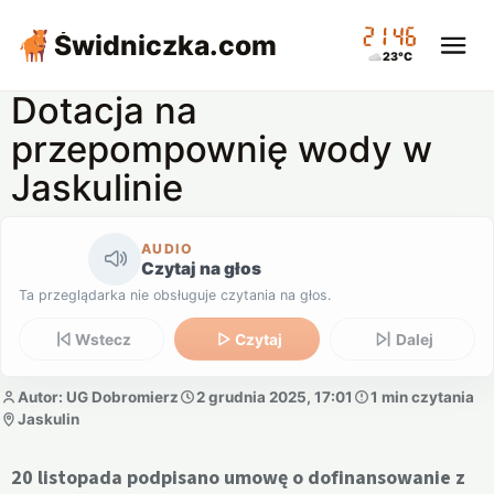
21:46
Świdniczka
.com
23°C
Dotacja na
przepompownię wody w
Jaskulinie
AUDIO
Czytaj na głos
Ta przeglądarka nie obsługuje czytania na głos.
Wstecz
Czytaj
Dalej
Autor: UG Dobromierz
2 grudnia 2025, 17:01
1 min czytania
Jaskulin
20 listopada podpisano umowę o dofinansowanie z