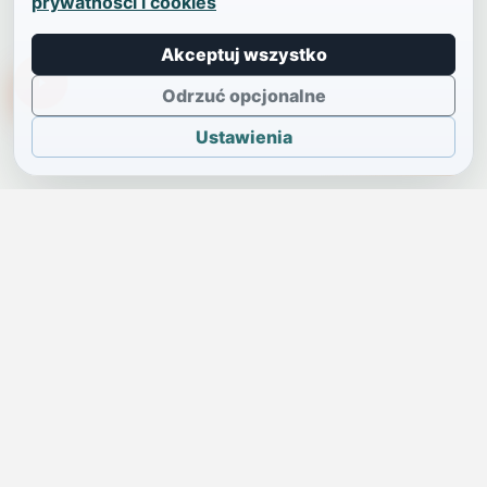
prywatności i cookies
Akceptuj wszystko
TikTokowa Jelonka
Odrzuć opcjonalne
Ustawienia
JELENIA GÓRA I OKOLICE
Świdniczka
Lokalne wiadomości, ogłoszenia i codzienne sprawy regionu
w jednym, przejrzystym serwisie.
SKONTAKTUJ SIĘ Z NAMI