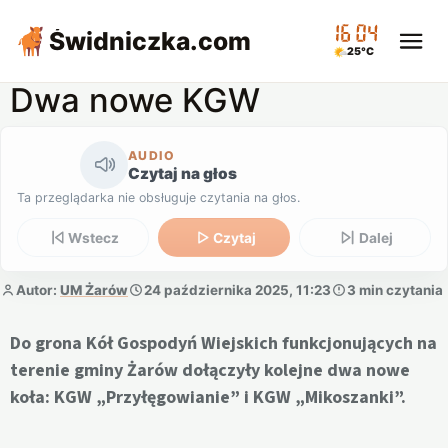
16:04
Świdniczka
.com
25°C
Dwa nowe KGW
AUDIO
Czytaj na głos
Ta przeglądarka nie obsługuje czytania na głos.
Wstecz
Czytaj
Dalej
Autor:
UM Żarów
24 października 2025, 11:23
3 min czytania
Do grona Kół Gospodyń Wiejskich funkcjonujących na
terenie gminy Żarów dołączyły kolejne dwa nowe
koła: KGW „Przyłęgowianie” i KGW „Mikoszanki”.