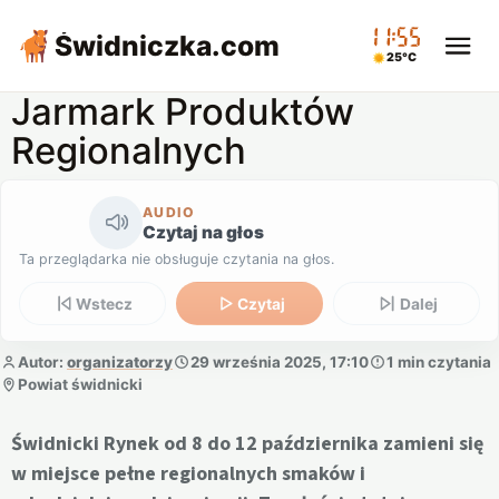
11:55
Świdniczka
.com
25°C
Jarmark Produktów
Regionalnych
AUDIO
Czytaj na głos
Ta przeglądarka nie obsługuje czytania na głos.
Wstecz
Czytaj
Dalej
Autor:
organizatorzy
29 września 2025, 17:10
1 min czytania
Powiat świdnicki
Świdnicki Rynek od 8 do 12 października zamieni się
w miejsce pełne regionalnych smaków i