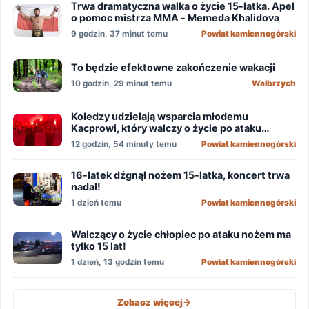
Trwa dramatyczna walka o życie 15-latka. Apel
o pomoc mistrza MMA - Memeda Khalidova
9 godzin, 37 minut temu
Powiat kamiennogórski
To będzie efektowne zakończenie wakacji
10 godzin, 29 minut temu
Wałbrzych
Koledzy udzielają wsparcia młodemu
Kacprowi, który walczy o życie po ataku
nożownika!
12 godzin, 54 minuty temu
Powiat kamiennogórski
16-latek dźgnął nożem 15-latka, koncert trwa
nadal!
1 dzień temu
Powiat kamiennogórski
Walczący o życie chłopiec po ataku nożem ma
tylko 15 lat!
1 dzień, 13 godzin temu
Powiat kamiennogórski
Zobacz więcej
->