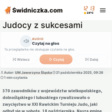
12:13
Świdniczka
.com
24°C
Judocy z sukcesami
AUDIO
Czytaj na głos
Ta przeglądarka nie obsługuje czytania na głos.
Wstecz
Czytaj
Dalej
Autor:
UM Jaworzyna Śląska
21 października 2025, 09:26
1 min czytania
370 zawodników z województw wielkopolskiego,
dolnośląskiego i lubuskiego rywalizowało o
zwycięstwo w XXI Rawickim Turnieju Judo, jaki
odbył się w sobotę, 18 października. Naszą gminę