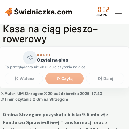
00:02
Świdniczka
.com
21°C
Kasa na ciąg pieszo–
rowerowy
AUDIO
Czytaj na głos
Ta przeglądarka nie obsługuje czytania na głos.
Wstecz
Czytaj
Dalej
Autor: UM Strzegom
29 października 2025, 17:40
1 min czytania
Gmina Strzegom
Gmina Strzegom pozyskała blisko 9,6 mln zł z
Funduszu Sprawiedliwej Transformacji oraz z