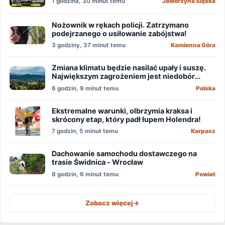
1 godzina, 30 minut temu
Jaworzyna Śląska
Nożownik w rękach policji. Zatrzymano
podejrzanego o usiłowanie zabójstwa!
3 godziny, 37 minut temu
Kamienna Góra
Zmiana klimatu będzie nasilać upały i suszę.
Największym zagrożeniem jest niedobór
wody
6 godzin, 9 minut temu
Polska
Ekstremalne warunki, olbrzymia kraksa i
skrócony etap, który padł łupem Holendra!
7 godzin, 5 minut temu
Karpacz
Dachowanie samochodu dostawczego na
trasie Świdnica - Wrocław
8 godzin, 6 minut temu
Powiat
Zobacz więcej
->