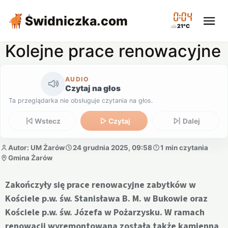
00:04
Świdniczka
.com
21°C
Kolejne prace renowacyjne
AUDIO
Czytaj na głos
Ta przeglądarka nie obsługuje czytania na głos.
Wstecz
Czytaj
Dalej
Autor: UM Żarów
24 grudnia 2025, 09:58
1 min czytania
Gmina Żarów
Zakończyły się prace renowacyjne zabytków w
Kościele p.w. św. Stanisława B. M. w Bukowie oraz
Kościele p.w. św. Józefa w Pożarzysku. W ramach
renowacji wyremontowana została także kamienna