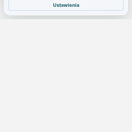
Ustawienia
JELENIA GÓRA I OKOLICE
Świdniczka
Lokalne wiadomości, ogłoszenia i codzienne sprawy regionu
w jednym, przejrzystym serwisie.
SKONTAKTUJ SIĘ Z NAMI
Redakcja i ogłoszenia
→
ogloszenia@swidniczka.com
Pomoc techniczna
→