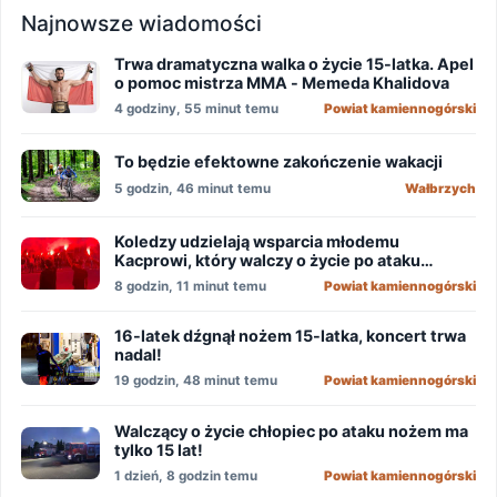
Najnowsze wiadomości
Trwa dramatyczna walka o życie 15-latka. Apel
o pomoc mistrza MMA - Memeda Khalidova
4 godziny, 55 minut temu
Powiat kamiennogórski
To będzie efektowne zakończenie wakacji
5 godzin, 46 minut temu
Wałbrzych
Koledzy udzielają wsparcia młodemu
Kacprowi, który walczy o życie po ataku
nożownika!
8 godzin, 11 minut temu
Powiat kamiennogórski
16-latek dźgnął nożem 15-latka, koncert trwa
nadal!
19 godzin, 48 minut temu
Powiat kamiennogórski
Walczący o życie chłopiec po ataku nożem ma
tylko 15 lat!
1 dzień, 8 godzin temu
Powiat kamiennogórski