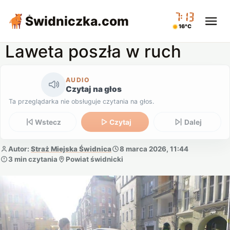
07:13
Świdniczka
.com
16°C
Laweta poszła w ruch
AUDIO
Czytaj na głos
Ta przeglądarka nie obsługuje czytania na głos.
Wstecz
Czytaj
Dalej
Autor:
Straż Miejska Świdnica
8 marca 2026, 11:44
3 min czytania
Powiat świdnicki