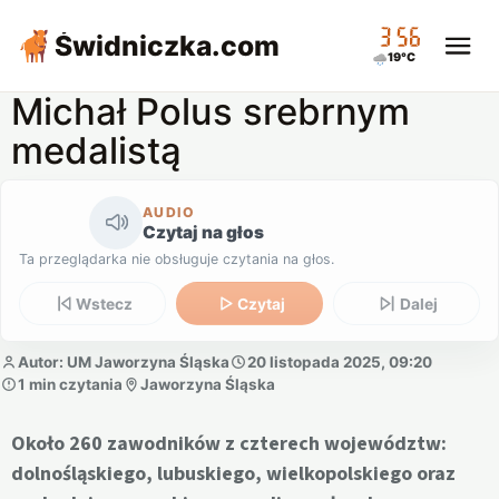
03:56
Świdniczka
.com
19°C
Michał Polus srebrnym
medalistą
AUDIO
Czytaj na głos
Ta przeglądarka nie obsługuje czytania na głos.
Wstecz
Czytaj
Dalej
Autor: UM Jaworzyna Śląska
20 listopada 2025, 09:20
1 min czytania
Jaworzyna Śląska
Około 260 zawodników z czterech województw:
dolnośląskiego, lubuskiego, wielkopolskiego oraz