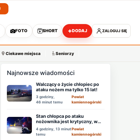
J
+
O
FOTO
SHORT
DODAJ
ZALOGUJ SIĘ
A
Ciekawe miejsca
Seniorzy
Najnowsze wiadomości
Walczący o życie chłopiec po
ataku nożem ma tylko 15 lat!
3 godziny,
Powiat
46 minut temu
kamiennogórski
Stan chłopca po ataku
nożownika jest krytyczny, w
akcji śmigłowiec LPR!
4 godziny, 13 minut
Powiat
temu
kamiennogórski