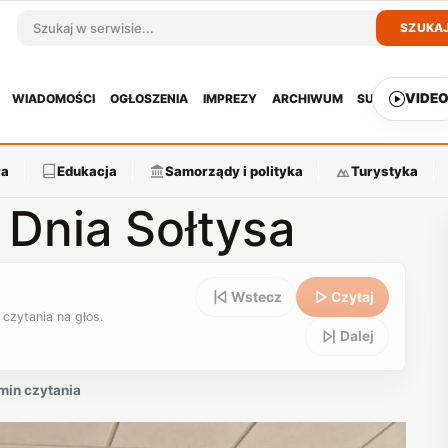
SZUKA
Szukaj w serwisie
VIDE
WIADOMOŚCI
OGŁOSZENIA
IMPREZY
ARCHIWUM
SUBSKRYPCJ
ra
Edukacja
Samorządy i polityka
Turystyka
 Dnia Sołtysa
Wstecz
Czytaj
 czytania na głos.
Dalej
 min czytania