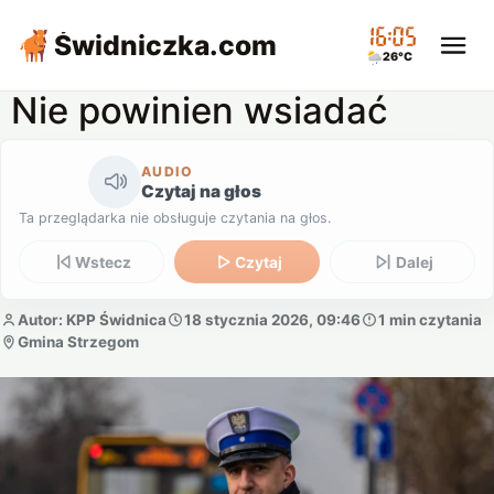
16:05
Świdniczka
.com
26°C
Nie powinien wsiadać
AUDIO
Czytaj na głos
Ta przeglądarka nie obsługuje czytania na głos.
Wstecz
Czytaj
Dalej
Autor: KPP Świdnica
18 stycznia 2026, 09:46
1 min czytania
Gmina Strzegom