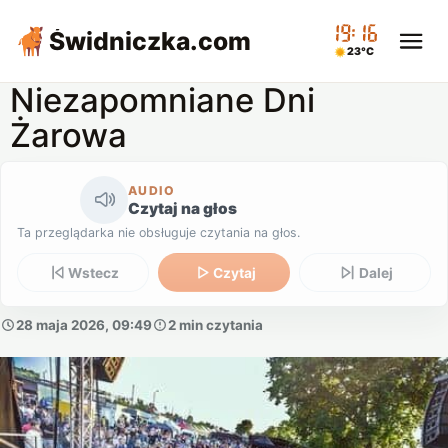
19:16
Świdniczka
.com
23°C
Niezapomniane Dni
Żarowa
AUDIO
Czytaj na głos
Ta przeglądarka nie obsługuje czytania na głos.
Wstecz
Czytaj
Dalej
28 maja 2026, 09:49
2 min czytania