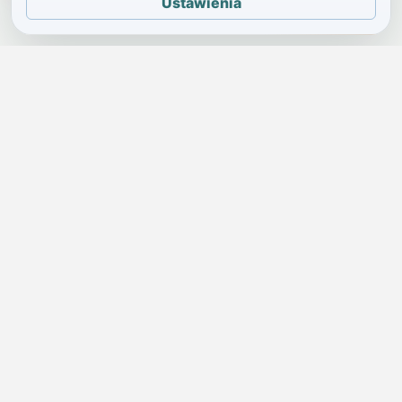
Ustawienia
JELENIA GÓRA I OKOLICE
Świdniczka
Lokalne wiadomości, ogłoszenia i codzienne sprawy regionu
w jednym, przejrzystym serwisie.
SKONTAKTUJ SIĘ Z NAMI
Redakcja i ogłoszenia
→
ogloszenia@swidniczka.com
Pomoc techniczna
→
zgloszenia@swidniczka.com