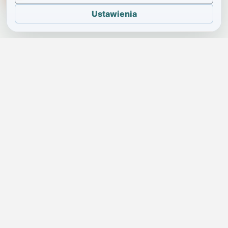
Ustawienia
JELENIA GÓRA I OKOLICE
Świdniczka
Lokalne wiadomości, ogłoszenia i codzienne sprawy regionu
w jednym, przejrzystym serwisie.
SKONTAKTUJ SIĘ Z NAMI
Redakcja i ogłoszenia
→
ogloszenia@swidniczka.com
Pomoc techniczna