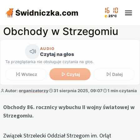
16:10
Świdniczka
.com
25°C
Obchody w Strzegomiu
AUDIO
Czytaj na głos
Ta przeglądarka nie obsługuje czytania na głos.
Wstecz
Czytaj
Dalej
Autor:
organizatorzy
31 sierpnia 2025, 09:07
1 min czytania
Obchody 86. rocznicy wybuchu II wojny światowej w
Strzegomiu.
Związek Strzelecki Oddział Strzegom im. Orląt