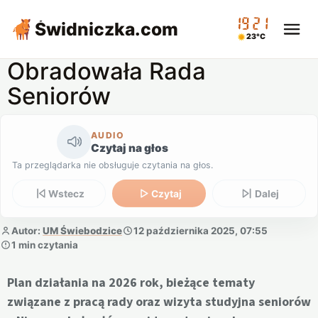
19:21
Świdniczka
.com
23°C
Obradowała Rada
Seniorów
AUDIO
Czytaj na głos
Ta przeglądarka nie obsługuje czytania na głos.
Wstecz
Czytaj
Dalej
Autor:
UM Świebodzice
12 października 2025, 07:55
1 min czytania
Plan działania na 2026 rok, bieżące tematy
związane z pracą rady oraz wizyta studyjna seniorów