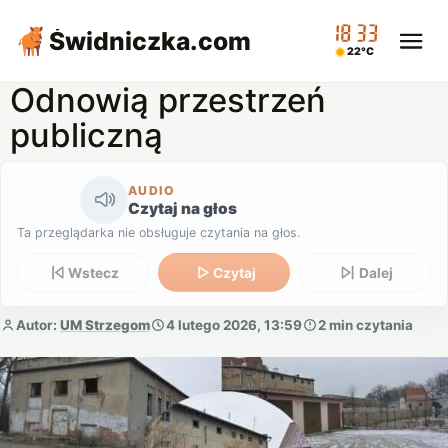
18:33
Świdniczka
.com
22°C
Odnowią przestrzeń
publiczną
AUDIO
Czytaj na głos
Ta przeglądarka nie obsługuje czytania na głos.
Wstecz
Czytaj
Dalej
Autor:
UM Strzegom
4 lutego 2026, 13:59
2 min czytania