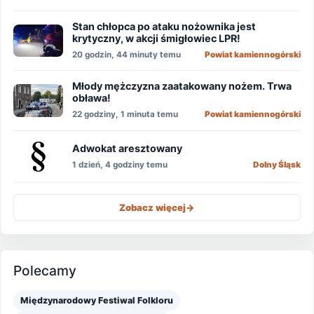
Stan chłopca po ataku nożownika jest
krytyczny, w akcji śmigłowiec LPR!
20 godzin, 44 minuty temu
Powiat kamiennogórski
Młody mężczyzna zaatakowany nożem. Trwa
obława!
22 godziny, 1 minuta temu
Powiat kamiennogórski
Adwokat aresztowany
1 dzień, 4 godziny temu
Dolny Śląsk
Zobacz więcej
->
Polecamy
Międzynarodowy Festiwal Folkloru