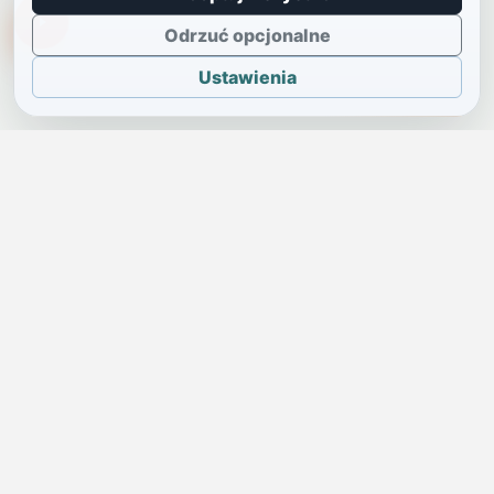
TikTokowa Jelonka
Odrzuć opcjonalne
Ustawienia
JELENIA GÓRA I OKOLICE
Świdniczka
Lokalne wiadomości, ogłoszenia i codzienne sprawy regionu
w jednym, przejrzystym serwisie.
SKONTAKTUJ SIĘ Z NAMI
Redakcja i ogłoszenia
→
ogloszenia@swidniczka.com