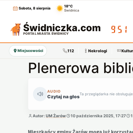
18°C
Sobota, 8 sierpnia
Świdnica
Świdniczka
.com
09:51
PORTAL MIASTA ŚWIDNICY
112
Nekrologi
Kultu
Miejscowości
Plenerowa bibl
AUDIO
Ta przeglądarka nie obsługuje
Czytaj na głos
Autor:
UM Żarów
10 października 2025, 17:27
1
Mieszkańcy gminy Żarów mogą już korzystać 