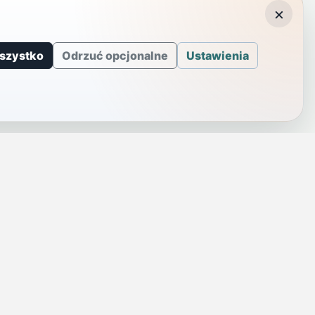
×
szystko
Odrzuć opcjonalne
Ustawienia
J
INFORMACJE
a
Telefony alarmowe
szenie
Regulamin