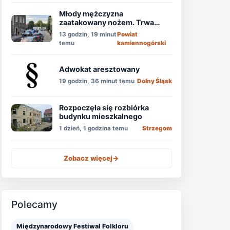
Młody mężczyzna
zaatakowany nożem. Trwa
obława!
13 godzin, 19 minut
Powiat
temu
kamiennogórski
Adwokat aresztowany
19 godzin, 36 minut temu
Dolny Śląsk
Rozpoczęła się rozbiórka
budynku mieszkalnego
1 dzień, 1 godzina temu
Strzegom
Zobacz więcej
->
Polecamy
Międzynarodowy Festiwal Folkloru