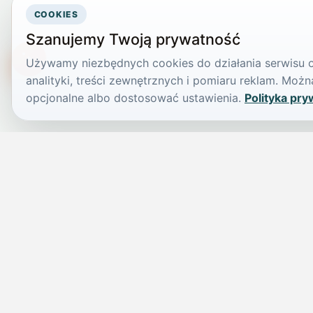
COOKIES
Szanujemy Twoją prywatność
Używamy niezbędnych cookies do działania serwisu or
TikTokowa Jelonka
analityki, treści zewnętrznych i pomiaru reklam. Mo
opcjonalne albo dostosować ustawienia.
Polityka pry
JELENIA GÓRA I OKOLICE
Świdniczka