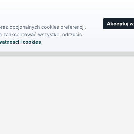
Akceptuj w
az opcjonalnych cookies preferencji,
żna zaakceptować wszystko, odrzucić
watności i cookies
SERWIS
PUBLIKU
iParts.pl
Ogłoszeni
Wiadomości
Dodaj ogło