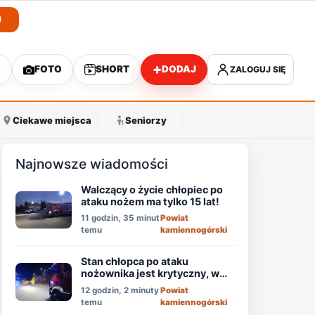
J
+
O
FOTO
SHORT
DODAJ
ZALOGUJ SIĘ
A
Ciekawe miejsca
Seniorzy
Najnowsze wiadomości
Walczący o życie chłopiec po
ataku nożem ma tylko 15 lat!
11 godzin, 35 minut
Powiat
temu
kamiennogórski
Stan chłopca po ataku
nożownika jest krytyczny, w
akcji śmigłowiec LPR!
12 godzin, 2 minuty
Powiat
temu
kamiennogórski