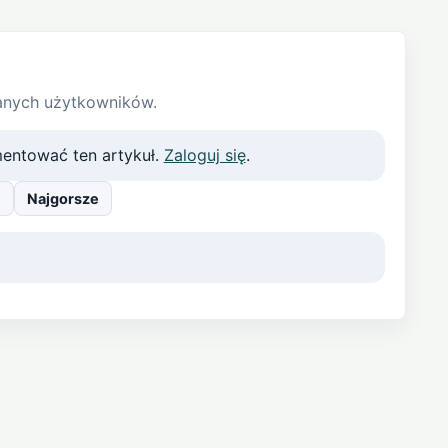
anych użytkowników.
entować ten artykuł.
Zaloguj się
.
e
Najgorsze