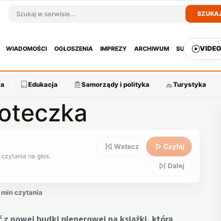
SZUKA
Szukaj w serwisie
VIDE
WIADOMOŚCI
OGŁOSZENIA
IMPREZY
ARCHIWUM
SUBSKRYPCJ
ra
Edukacja
Samorządy i polityka
Turystyka
ioteczka
Wstecz
Czytaj
 czytania na głos.
Dalej
 min czytania
z nowej budki plenerowej na książki, która