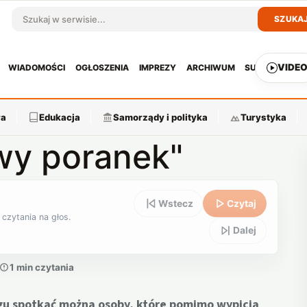
SZUKA
Szukaj w serwisie
VIDE
WIADOMOŚCI
OGŁOSZENIA
IMPREZY
ARCHIWUM
SUBSKRYPCJ
ra
Edukacja
Samorządy i polityka
Turystyka
źwy poranek"
Wstecz
Czytaj
 czytania na głos.
Dalej
1 min czytania
ągu spotkać można osoby, które pomimo wypicia