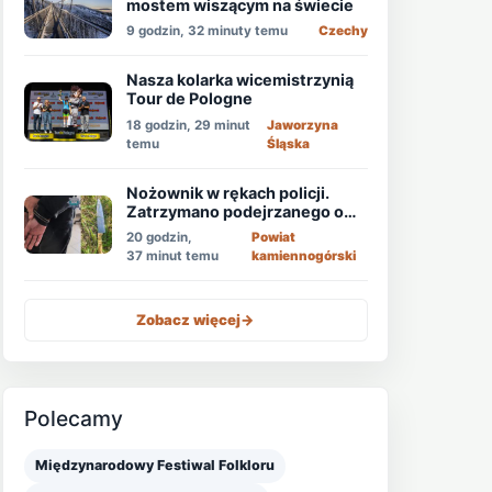
mostem wiszącym na świecie
9 godzin, 32 minuty temu
Czechy
Nasza kolarka wicemistrzynią
Tour de Pologne
18 godzin, 29 minut
Jaworzyna
temu
Śląska
Nożownik w rękach policji.
Zatrzymano podejrzanego o
usiłowanie zabójstwa!
20 godzin,
Powiat
37 minut temu
kamiennogórski
Zobacz więcej
->
Polecamy
Międzynarodowy Festiwal Folkloru