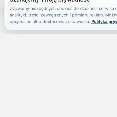
Używamy niezbędnych cookies do działania serwisu or
TikTokowa Jelonka
analityki, treści zewnętrznych i pomiaru reklam. Mo
opcjonalne albo dostosować ustawienia.
Polityka pry
JELENIA GÓRA I OKOLICE
Świdniczka
Lokalne wiadomości, ogłoszenia i codzienne sprawy regionu w 
przejrzystym serwisie.