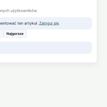
anych użytkowników.
entować ten artykuł.
Zaloguj się
.
e
Najgorsze