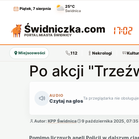
25°C
Piątek, 7 sierpnia
Świdnica
Świdniczka
.com
17:02
PORTAL MIASTA ŚWIDNICY
112
Nekrologi
Kultu
Miejscowości
Po akcji "Trze
AUDIO
Ta przeglądarka nie obsługuje
Czytaj na głos
Autor:
KPP Świdnica
9 października 2025, 07:35
Pomimo licznych apeli Policji w dalszym ci