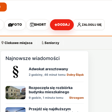
J
+
O
FOTO
SHORT
DODAJ
ZALOGUJ SIĘ
A
Ciekawe miejsca
Seniorzy
Najnowsze wiadomości
Adwokat aresztowany
2 godziny, 46 minut temu
Dolny Śląsk
Rozpoczęła się rozbiórka
budynku mieszkalnego
9 godzin, 1 minuta temu
Strzegom
Przejdź się najdłuższym