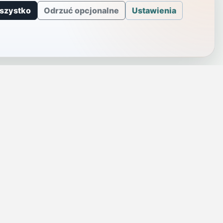
szystko
Odrzuć opcjonalne
Ustawienia
J
INFORMACJE
a
Telefony alarmowe
szenie
Regulamin
Prywatność i cookies
rezę
Zaloguj się