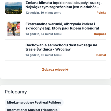
Zmiana klimatu będzie nasilać upały i suszę.
Największym zagrożeniem jest niedobór
wody
12 godzin, 19 minut temu
Polska
Ekstremalne warunki, olbrzymia kraksa i
skrócony etap, który padł łupem Holendra!
13 godzin, 14 minut temu
Karpacz
Dachowanie samochodu dostawczego na
trasie Świdnica - Wrocław
14 godzin, 16 minut temu
Powiat
Zobacz więcej
->
Polecamy
Międzynarodowy Festiwal Folkloru
International Musical Friendship