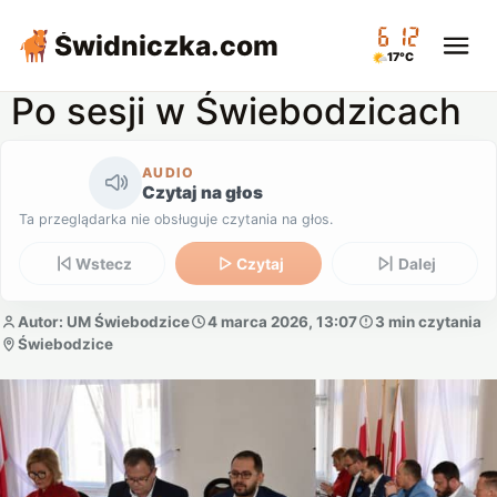
06:12
Świdniczka
.com
17°C
Po sesji w Świebodzicach
AUDIO
Czytaj na głos
Ta przeglądarka nie obsługuje czytania na głos.
Wstecz
Czytaj
Dalej
Autor: UM Świebodzice
4 marca 2026, 13:07
3 min czytania
Świebodzice