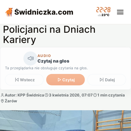
22:28
Świdniczka
.com
23°C
Policjanci na Dniach
Kariery
AUDIO
Czytaj na głos
Ta przeglądarka nie obsługuje czytania na głos.
Wstecz
Czytaj
Dalej
Autor: KPP Świdnica
3 kwietnia 2026, 07:07
1 min czytania
Żarów