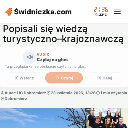
21:36
Świdniczka
.com
22°C
Popisali się wiedzą
turystyczno–krajoznawczą
AUDIO
Czytaj na głos
Ta przeglądarka nie obsługuje czytania na głos.
Wstecz
Czytaj
Dalej
Autor: UG Dobromierz
23 kwietnia 2026, 13:26
1 min czytania
Dobromierz