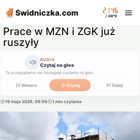
21:46
Świdniczka
.com
20°C
Prace w MZN i ZGK już
ruszyły
AUDIO
Czytaj na głos
Ta przeglądarka nie obsługuje czytania na głos.
Wstecz
Czytaj
Dalej
19 maja 2026, 09:59
1 min czytania