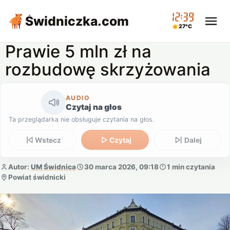
12:39
Świdniczka
.com
27°C
Prawie 5 mln zł na
rozbudowę skrzyżowania
AUDIO
Czytaj na głos
Ta przeglądarka nie obsługuje czytania na głos.
Wstecz
Czytaj
Dalej
Autor:
UM Świdnica
30 marca 2026, 09:18
1 min czytania
Powiat świdnicki