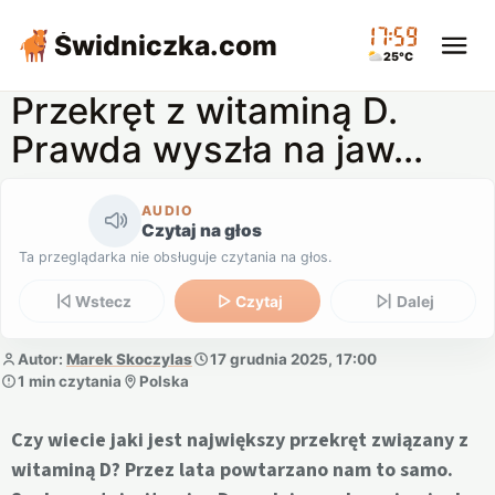
17:59
Świdniczka
.com
25°C
Przekręt z witaminą D.
Prawda wyszła na jaw...
AUDIO
Czytaj na głos
Ta przeglądarka nie obsługuje czytania na głos.
Wstecz
Czytaj
Dalej
Autor:
Marek Skoczylas
17 grudnia 2025, 17:00
1 min czytania
Polska
Czy wiecie jaki jest największy przekręt związany z
witaminą D? Przez lata powtarzano nam to samo.