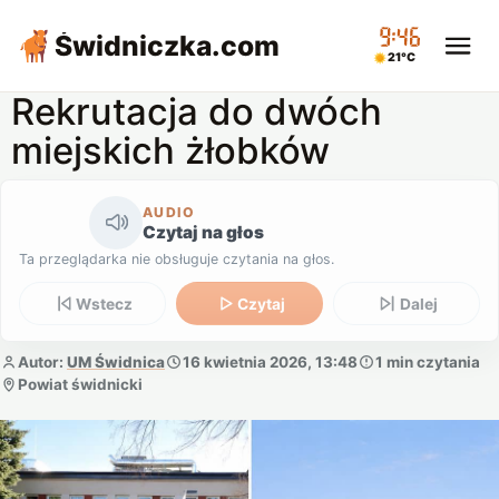
09:46
Świdniczka
.com
21°C
Rekrutacja do dwóch
miejskich żłobków
AUDIO
Czytaj na głos
Ta przeglądarka nie obsługuje czytania na głos.
Wstecz
Czytaj
Dalej
Autor:
UM Świdnica
16 kwietnia 2026, 13:48
1 min czytania
Powiat świdnicki