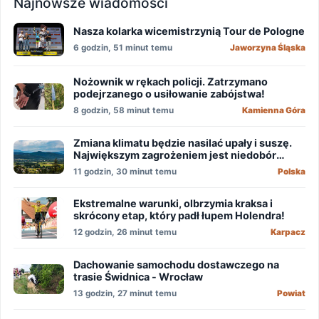
Najnowsze wiadomości
Nasza kolarka wicemistrzynią Tour de Pologne
6 godzin, 51 minut temu
Jaworzyna Śląska
Nożownik w rękach policji. Zatrzymano
podejrzanego o usiłowanie zabójstwa!
8 godzin, 58 minut temu
Kamienna Góra
Zmiana klimatu będzie nasilać upały i suszę.
Największym zagrożeniem jest niedobór
wody
11 godzin, 30 minut temu
Polska
Ekstremalne warunki, olbrzymia kraksa i
skrócony etap, który padł łupem Holendra!
12 godzin, 26 minut temu
Karpacz
Dachowanie samochodu dostawczego na
trasie Świdnica - Wrocław
13 godzin, 27 minut temu
Powiat