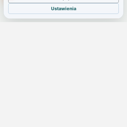
Ustawienia
JELENIA GÓRA I OKOLICE
Świdniczka
Lokalne wiadomości, ogłoszenia i codzienne sprawy regionu
w jednym, przejrzystym serwisie.
SKONTAKTUJ SIĘ Z NAMI
Redakcja i ogłoszenia
→
ogloszenia@swidniczka.com
Pomoc techniczna