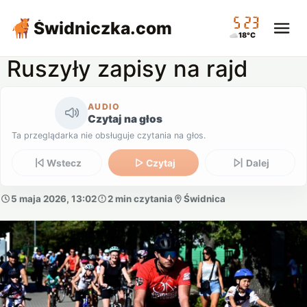
05:23
Świdniczka
.com
18°C
Ruszyły zapisy na rajd
AUDIO
Czytaj na głos
Ta przeglądarka nie obsługuje czytania na głos.
Wstecz
Czytaj
Dalej
5 maja 2026, 13:02
2 min czytania
Świdnica