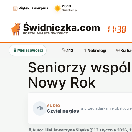
23°C
Piątek, 7 sierpnia
Świdnica
Świdniczka
.com
11:38
PORTAL MIASTA ŚWIDNICY
112
Nekrologi
Kultu
Miejscowości
Seniorzy wspól
Nowy Rok
AUDIO
Ta przeglądarka nie obsługuje
Czytaj na głos
Autor:
UM Jaworzyna Śląska
13 stycznia 2026, 1