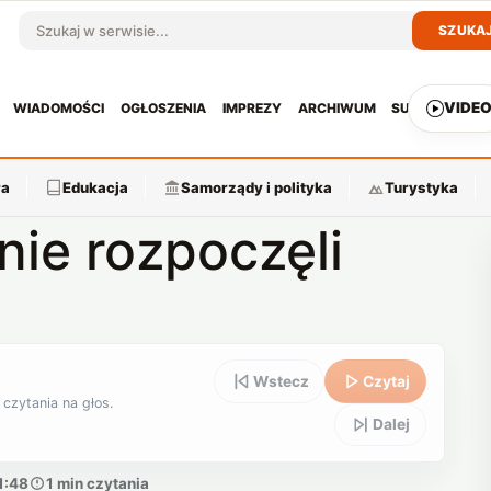
SZUKA
Szukaj w serwisie
VIDE
WIADOMOŚCI
OGŁOSZENIA
IMPREZY
ARCHIWUM
SUBSKRYPCJ
ra
Edukacja
Samorządy i polityka
Turystyka
nie rozpoczęli
Wstecz
Czytaj
 czytania na głos.
Dalej
1:48
1 min czytania