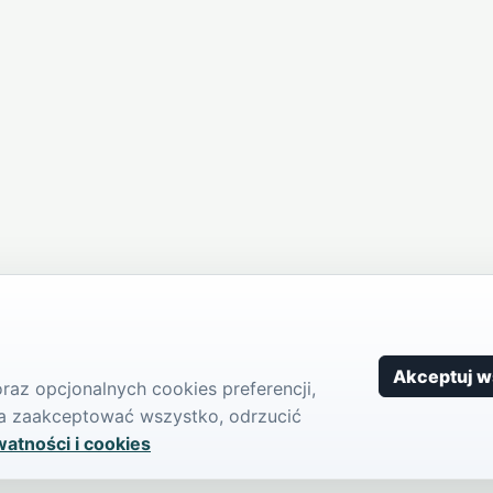
Akceptuj w
az opcjonalnych cookies preferencji,
żna zaakceptować wszystko, odrzucić
watności i cookies