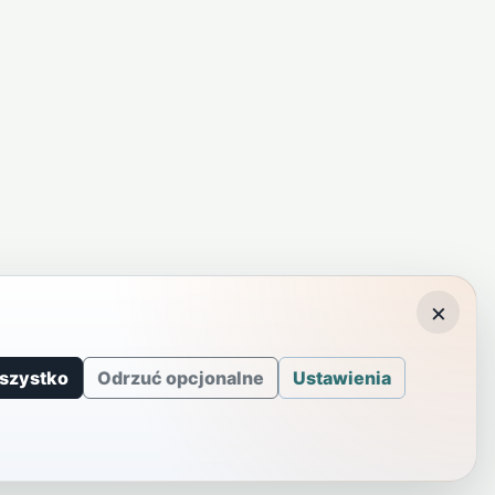
×
szystko
Odrzuć opcjonalne
Ustawienia