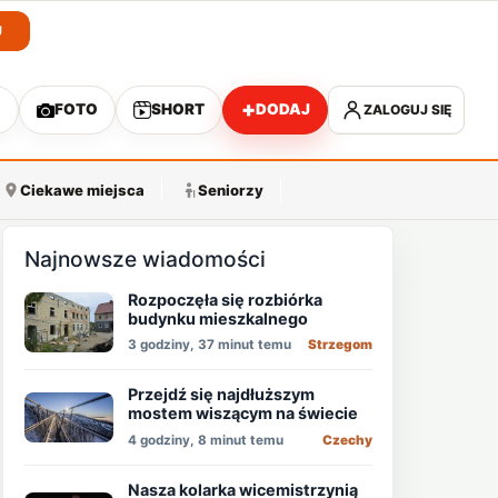
J
+
O
FOTO
SHORT
DODAJ
ZALOGUJ SIĘ
A
Ciekawe miejsca
Seniorzy
Najnowsze wiadomości
Rozpoczęła się rozbiórka
budynku mieszkalnego
3 godziny, 37 minut temu
Strzegom
Przejdź się najdłuższym
mostem wiszącym na świecie
4 godziny, 8 minut temu
Czechy
Nasza kolarka wicemistrzynią