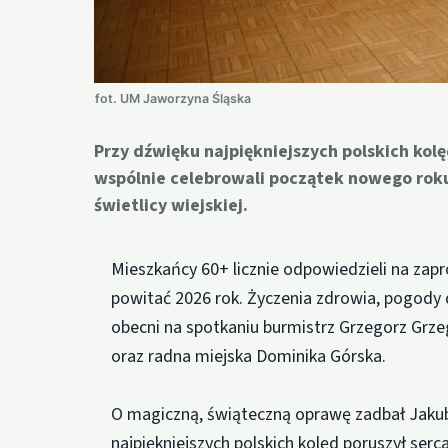
fot. UM Jaworzyna Śląska
Przy dźwięku najpiękniejszych polskich kol
wspólnie celebrowali początek nowego roku.
świetlicy wiejskiej.
Mieszkańcy 60+ licznie odpowiedzieli na zapro
powitać 2026 rok. Życzenia zdrowia, pogody d
obecni na spotkaniu burmistrz Grzegorz Grz
oraz radna miejska Dominika Górska.
O magiczną, świąteczną oprawę zadbał Jaku
najpiękniejszych polskich kolęd poruszył ser