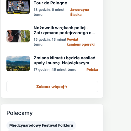
Tour de Pologne
13 godzin, 6 minut
Jaworzyna
temu
Śląska
Nożownik w rękach policji.
Zatrzymano podejrzanego o
usiłowanie zabójstwa!
15 godzin, 13 minut
Powiat
temu
kamiennogórski
Zmiana klimatu będzie nasilać
upały i suszę. Największym
zagrożeniem jest niedobór
17 godzin, 45 minut temu
Polska
wody
Zobacz więcej
->
Polecamy
Międzynarodowy Festiwal Folkloru