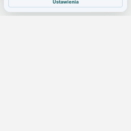
Ustawienia
JELENIA GÓRA I OKOLICE
Świdniczka
Lokalne wiadomości, ogłoszenia i codzienne sprawy regionu
w jednym, przejrzystym serwisie.
SKONTAKTUJ SIĘ Z NAMI
Redakcja i ogłoszenia
→
ogloszenia@swidniczka.com
Pomoc techniczna
→
zgloszenia@swidniczka.com