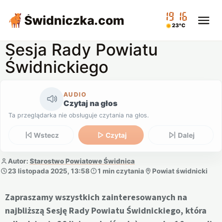
19:16
Świdniczka
.com
23°C
Sesja Rady Powiatu
Świdnickiego
AUDIO
Czytaj na głos
Ta przeglądarka nie obsługuje czytania na głos.
Wstecz
Czytaj
Dalej
Autor:
Starostwo Powiatowe Świdnica
23 listopada 2025, 13:58
1 min czytania
Powiat świdnicki
Zapraszamy wszystkich zainteresowanych na
najbliższą Sesję Rady Powiatu Świdnickiego, która