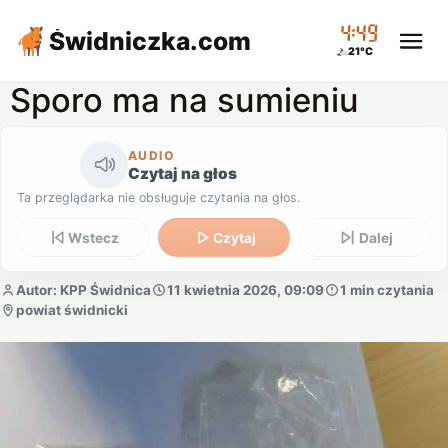
04:49
Świdniczka
.com
21°C
Sporo ma na sumieniu
AUDIO
Czytaj na głos
Ta przeglądarka nie obsługuje czytania na głos.
Wstecz
Czytaj
Dalej
Autor: KPP Świdnica
11 kwietnia 2026, 09:09
1 min czytania
powiat świdnicki