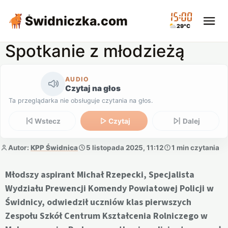
15:00
Świdniczka
.com
29°C
Spotkanie z młodzieżą
AUDIO
Czytaj na głos
Ta przeglądarka nie obsługuje czytania na głos.
Wstecz
Czytaj
Dalej
Autor:
KPP Świdnica
5 listopada 2025, 11:12
1 min czytania
Młodszy aspirant Michał Rzepecki, Specjalista
Wydziału Prewencji Komendy Powiatowej Policji w
Świdnicy, odwiedził uczniów klas pierwszych
Zespołu Szkół Centrum Kształcenia Rolniczego w