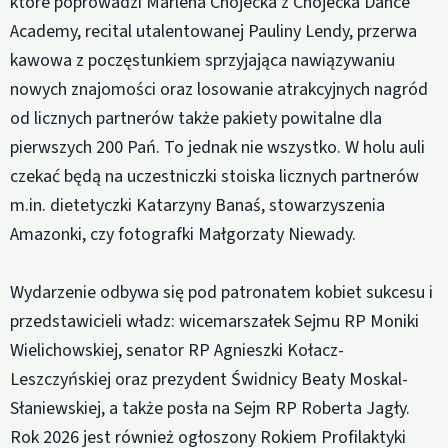
które poprowadzi Marlena Chojecka z Chojecka Dance
Academy, recital utalentowanej Pauliny Lendy, przerwa
kawowa z poczęstunkiem sprzyjająca nawiązywaniu
nowych znajomości oraz losowanie atrakcyjnych nagród
od licznych partnerów także pakiety powitalne dla
pierwszych 200 Pań. To jednak nie wszystko. W holu auli
czekać będą na uczestniczki stoiska licznych partnerów
m.in. dietetyczki Katarzyny Banaś, stowarzyszenia
Amazonki, czy fotografki Małgorzaty Niewady.
Wydarzenie odbywa się pod patronatem kobiet sukcesu i
przedstawicieli władz: wicemarszałek Sejmu RP Moniki
Wielichowskiej, senator RP Agnieszki Kołacz-
Leszczyńskiej oraz prezydent Świdnicy Beaty Moskal-
Słaniewskiej, a także posła na Sejm RP Roberta Jagły.
Rok 2026 jest również ogłoszony Rokiem Profilaktyki