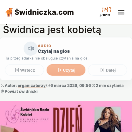
01:47
Świdniczka
.com
16°C
Świdnica jest kobietą
AUDIO
Czytaj na głos
Ta przeglądarka nie obsługuje czytania na głos.
Wstecz
Czytaj
Dalej
Autor:
organizatorzy
6 marca 2026, 09:56
2 min czytania
Powiat świdnicki