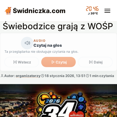
20:46
Świdniczka
.com
20°C
Świebodzice grają z WOŚP
AUDIO
Czytaj na głos
Ta przeglądarka nie obsługuje czytania na głos.
Wstecz
Czytaj
Dalej
Autor:
organizatorzy
18 stycznia 2026, 13:51
1 min czytania