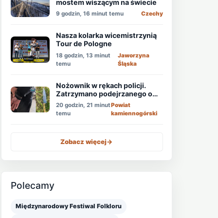
mostem wiszącym na świecie
9 godzin, 16 minut temu
Czechy
Nasza kolarka wicemistrzynią
Tour de Pologne
18 godzin, 13 minut
Jaworzyna
temu
Śląska
Nożownik w rękach policji.
Zatrzymano podejrzanego o
usiłowanie zabójstwa!
20 godzin, 21 minut
Powiat
temu
kamiennogórski
Zobacz więcej
->
Polecamy
Międzynarodowy Festiwal Folkloru