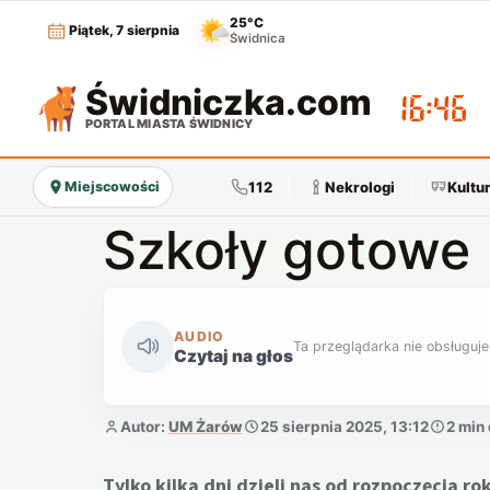
25°C
Piątek, 7 sierpnia
Świdnica
Świdniczka
.com
16:46
PORTAL MIASTA ŚWIDNICY
112
Nekrologi
Kultu
Miejscowości
Szkoły gotowe
AUDIO
Ta przeglądarka nie obsługuje
Czytaj na głos
Autor:
UM Żarów
25 sierpnia 2025, 13:12
2 min
Tylko kilka dni dzieli nas od rozpoczęcia r