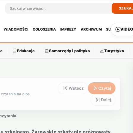
SZUKA
Szukaj w serwisie
VIDE
WIADOMOŚCI
OGŁOSZENIA
IMPREZY
ARCHIWUM
SUBSKRYPCJ
ra
Edukacja
Samorządy i polityka
Turystyka
Wstecz
Czytaj
 czytania na głos.
Dalej
 czytania
oku szkolnego. Żarowskie szkoły nie próżnowały