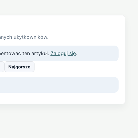
anych użytkowników.
entować ten artykuł.
Zaloguj się
.
e
Najgorsze