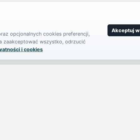
Akceptuj w
az opcjonalnych cookies preferencji,
żna zaakceptować wszystko, odrzucić
watności i cookies
SERWIS
PUBLIKU
iParts.pl
Ogłoszeni