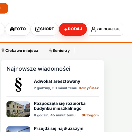
J
+
O
FOTO
SHORT
DODAJ
ZALOGUJ SIĘ
A
Ciekawe miejsca
Seniorzy
Najnowsze wiadomości
Adwokat aresztowany
2 godziny, 30 minut temu
Dolny Śląsk
Rozpoczęła się rozbiórka
budynku mieszkalnego
8 godzin, 45 minut temu
Strzegom
Przejdź się najdłuższym