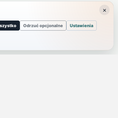
×
szystko
Odrzuć opcjonalne
Ustawienia
J
INFORMACJE
a
Telefony alarmowe