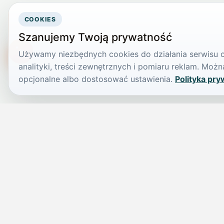
COOKIES
Szanujemy Twoją prywatność
Używamy niezbędnych cookies do działania serwisu or
TikTokowa Jelonka
analityki, treści zewnętrznych i pomiaru reklam. Mo
opcjonalne albo dostosować ustawienia.
Polityka pry
JELENIA GÓRA I OKOLICE
Świdniczka