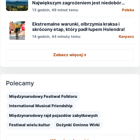
Największym zagrożeniem jest niedobór
wody
13 godzin, 49 minut temu
Polska
Ekstremalne warunki, olbrzymia kraksa i
skrócony etap, który padł łupem Holendra!
14 godzin, 44 minuty temu
Karpacz
Zobacz więcej
->
Polecamy
Międzynarodowy Festiwal Folkloru
International Musical Friendship
Międzynarodowy rajd pojazdów zabytkowych
Festiwal wielu kultur
Dożynki Gminne Wirki