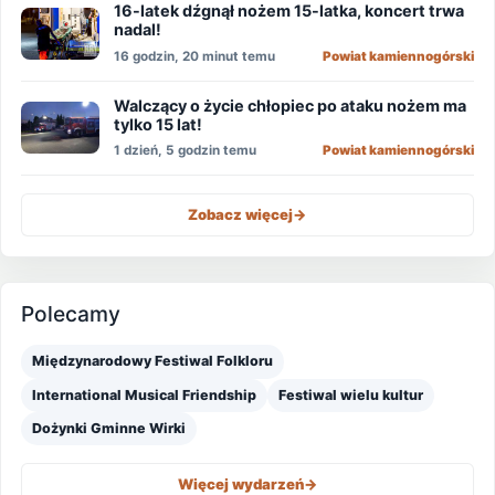
16-latek dźgnął nożem 15-latka, koncert trwa
nadal!
16 godzin, 20 minut temu
Powiat kamiennogórski
Walczący o życie chłopiec po ataku nożem ma
tylko 15 lat!
1 dzień, 5 godzin temu
Powiat kamiennogórski
Zobacz więcej
->
Polecamy
Międzynarodowy Festiwal Folkloru
International Musical Friendship
Festiwal wielu kultur
Dożynki Gminne Wirki
Więcej wydarzeń
->