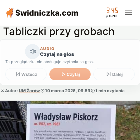
03:45
Świdniczka
.com
15°C
Tabliczki przy grobach
AUDIO
Czytaj na głos
Ta przeglądarka nie obsługuje czytania na głos.
Wstecz
Czytaj
Dalej
Autor:
UM Żarów
10 marca 2026, 09:59
1 min czytania