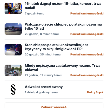
16-latek dźgnął nożem 15-latka, koncert trwa
nadal!
7 godzin temu
Powiat kamiennogórski
Walczący o życie chłopiec po ataku nożem ma
tylko 15 lat!
20 godzin, 8 minut temu
Powiat kamiennogórski
Stan chłopca po ataku nożownika jest
krytyczny, w akcji śmigłowiec LPR!
20 godzin, 35 minut temu
Powiat kamiennogórski
Młody mężczyzna zaatakowany nożem. Trwa
obława!
21 godzin, 52 minuty temu
Powiat kamiennogórski
Adwokat aresztowany
1 dzień, 4 godziny temu
Dolny Śląsk
Zobacz więcej
->