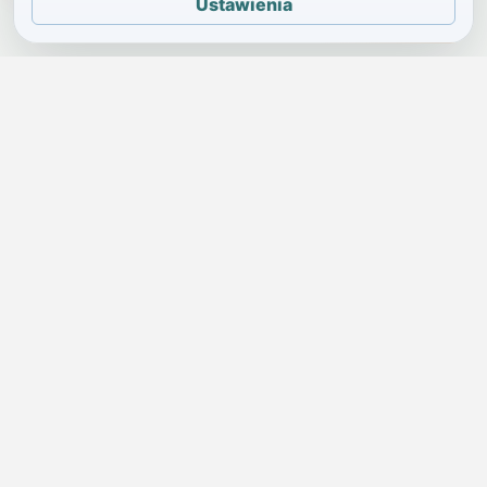
Ustawienia
JELENIA GÓRA I OKOLICE
Świdniczka
Lokalne wiadomości, ogłoszenia i codzienne sprawy regionu
w jednym, przejrzystym serwisie.
SKONTAKTUJ SIĘ Z NAMI
Redakcja i ogłoszenia
→
ogloszenia@swidniczka.com
Pomoc techniczna
→
zgloszenia@swidniczka.com