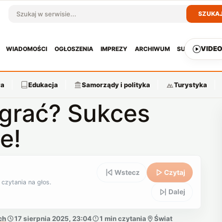
SZUKA
Szukaj w serwisie
VIDE
WIADOMOŚCI
OGŁOSZENIA
IMPREZY
ARCHIWUM
SUBSKRYPCJ
ra
Edukacja
Samorządy i polityka
Turystyka
ograć? Sukces
e!
Wstecz
Czytaj
 czytania na głos.
Dalej
ch
17 sierpnia 2025, 23:04
1 min czytania
Świat