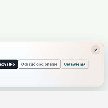
×
szystko
Odrzuć opcjonalne
Ustawienia