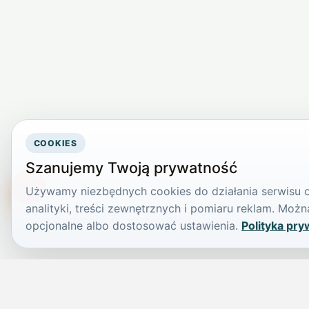
COOKIES
Szanujemy Twoją prywatność
Używamy niezbędnych cookies do działania serwisu or
TikTokowa Jelonka
analityki, treści zewnętrznych i pomiaru reklam. Mo
opcjonalne albo dostosować ustawienia.
Polityka pry