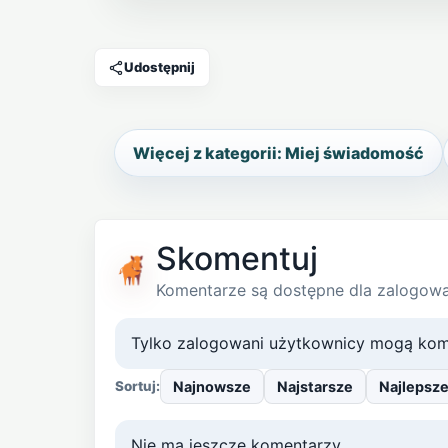
Otwórz film w mediach artykułu
Udostępnij
Więcej z kategorii: Miej świadomość
Skomentuj
Komentarze są dostępne dla zalogow
Tylko zalogowani użytkownicy mogą kom
Najnowsze
Najstarsze
Najlepsz
Sortuj:
Nie ma jeszcze komentarzy.