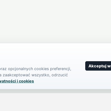
Akceptuj w
az opcjonalnych cookies preferencji,
żna zaakceptować wszystko, odrzucić
watności i cookies