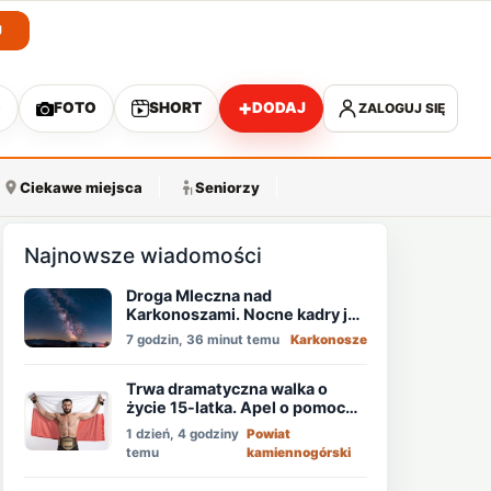
J
+
O
FOTO
SHORT
DODAJ
ZALOGUJ SIĘ
A
Ciekawe miejsca
Seniorzy
Najnowsze wiadomości
Droga Mleczna nad
Karkonoszami. Nocne kadry jak
z kosmicznej odysei
7 godzin, 36 minut temu
Karkonosze
Trwa dramatyczna walka o
życie 15-latka. Apel o pomoc
mistrza MMA - Memeda
1 dzień, 4 godziny
Powiat
Khalidova
temu
kamiennogórski