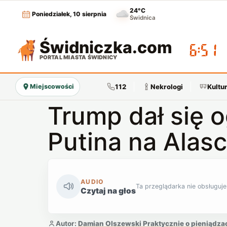
24°C
Poniedziałek, 10 sierpnia
Świdnica
Świdniczka
.com
06:51
PORTAL MIASTA ŚWIDNICY
112
Nekrologi
Kultu
Miejscowości
Trump dał się 
Putina na Alasc
AUDIO
Ta przeglądarka nie obsługuje
Czytaj na głos
Autor:
Damian Olszewski Praktycznie o pieniądza