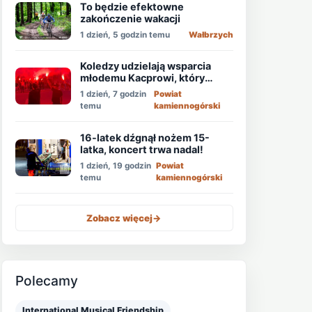
To będzie efektowne
zakończenie wakacji
1 dzień, 5 godzin temu
Wałbrzych
Koledzy udzielają wsparcia
młodemu Kacprowi, który
walczy o życie po ataku
1 dzień, 7 godzin
Powiat
nożownika!
temu
kamiennogórski
16-latek dźgnął nożem 15-
latka, koncert trwa nadal!
1 dzień, 19 godzin
Powiat
temu
kamiennogórski
Zobacz więcej
->
Polecamy
International Musical Friendship