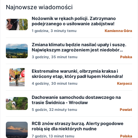
Najnowsze wiadomości
Nożownik w rękach policji. Zatrzymano
podejrzanego o usiłowanie zabójstwa!
1 godzina, 3 minuty temu
Kamienna Góra
Zmiana klimatu będzie nasilać upały i suszę.
Największym zagrożeniem jest niedobór
wody
3 godziny, 35 minut temu
Polska
Ekstremalne warunki, olbrzymia kraksa i
skrócony etap, który padł łupem Holendra!
4 godziny, 30 minut temu
Karpacz
Dachowanie samochodu dostawczego na
trasie Świdnica - Wrocław
5 godzin, 32 minuty temu
Powiat
RCB znów straszy burzą. Alerty pogodowe
robią się dla niektórych nudne
7 godzin, 13 minut temu
Polska