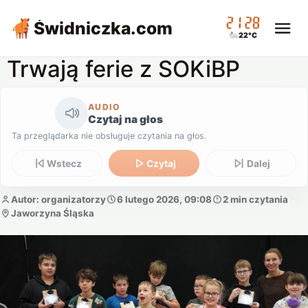
21:28
Świdniczka
.com
22°C
Trwają ferie z SOKiBP
AUDIO
Czytaj na głos
Ta przeglądarka nie obsługuje czytania na głos.
Wstecz
Czytaj
Dalej
Autor: organizatorzy
6 lutego 2026, 09:08
2 min czytania
Jaworzyna Śląska