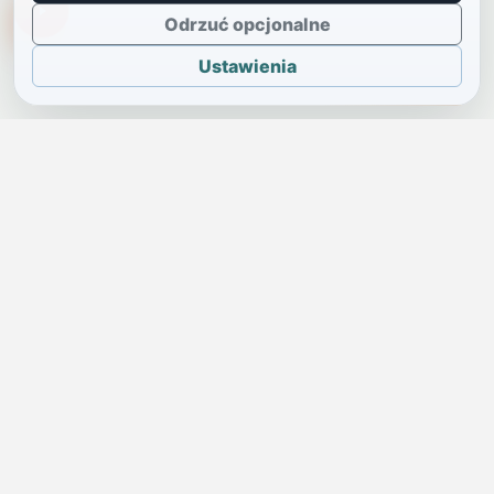
TikTokowa Jelonka
Odrzuć opcjonalne
Ustawienia
JELENIA GÓRA I OKOLICE
Świdniczka
Lokalne wiadomości, ogłoszenia i codzienne sprawy regionu
w jednym, przejrzystym serwisie.
SKONTAKTUJ SIĘ Z NAMI
Redakcja i ogłoszenia
→
ogloszenia@swidniczka.com