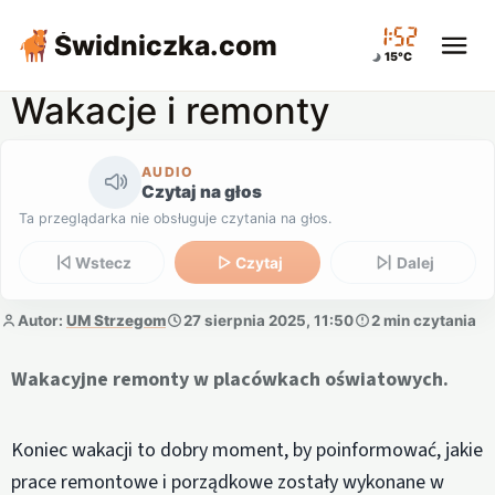
01:52
Świdniczka
.com
15°C
Wakacje i remonty
AUDIO
Czytaj na głos
Ta przeglądarka nie obsługuje czytania na głos.
Wstecz
Czytaj
Dalej
Autor:
UM Strzegom
27 sierpnia 2025, 11:50
2 min czytania
Wakacyjne remonty w placówkach oświatowych.
Koniec wakacji to dobry moment, by poinformować, jakie
prace remontowe i porządkowe zostały wykonane w