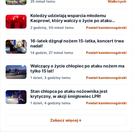
25 minut temu
Wałbrzych
Koledzy udzielają wsparcia młodemu
Kacprowi, który walczy o życie po ataku
nożownika!
2 godziny, 50 minut temu
Powiat kamiennogórski
16-latek dźgnął nożem 15-latka, koncert trwa
nadal!
14 godzin, 27 minut temu
Powiat kamiennogórski
Walczący o życie chłopiec po ataku nożem ma
tylko 15 lat!
1 dzień, 3 godziny temu
Powiat kamiennogórski
Stan chłopca po ataku nożownika jest
krytyczny, w akcji śmigłowiec LPR!
1 dzień, 4 godziny temu
Powiat kamiennogórski
Zobacz więcej
->